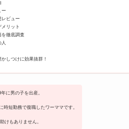
由
ュー
想レビュー
デメリット
価を徹底調査
の人
寝かしつけに効果抜群！
9年に男の子を出産。
年に時短勤務で復職したワーママです。
助けもありません。